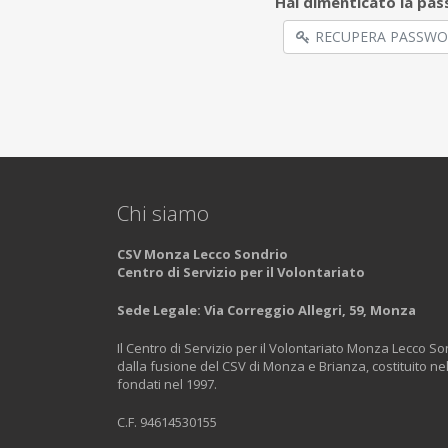
Hai dimenticato la pa
RECUPERA PASSW
Chi siamo
CSV Monza Lecco Sondrio
Centro di Servizio per il Volontariato
Sede Legale: Via Correggio Allegri, 59​, Monza
Il Centro di Servizio per il Volontariato Monza Lecco S
dalla fusione del CSV di Monza e Brianza, costituito nel
fondati nel 1997.
C.F. 94614530155