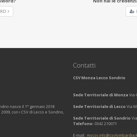
ssword?
Non hai le credenzi
ORD
Contatti
CSV Monza Lecco Sondrio
Sede Territoriale di Monza
Via 
ondrio nasce il 1° gennaio 2018
Sede Territoriale di Lecco
Via M
 2009, con i CSV di Lecco e Sondrio,
Sede Territoriale di Sondrio
Via
Telefono:
0342 210071
E-mail:
mycsv.mls@csvlombardia.i