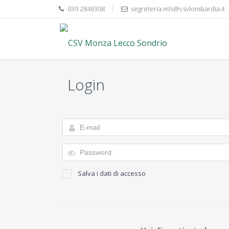
039 2848308
segreteria.mls@csvlombardia.it
Login
Salva i dati di accesso