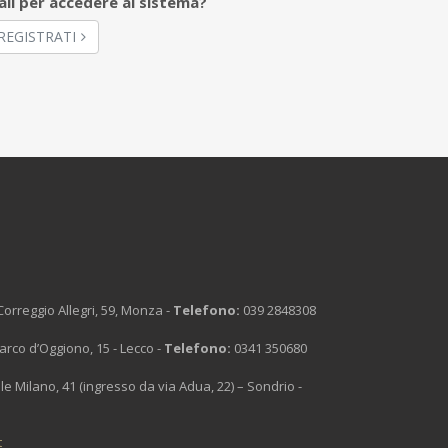
ali per accedere al sistema?
REGISTRATI
Correggio Allegri, 59, Monza -
Telefono:
039 2848308
arco d’Oggiono, 15 - Lecco -
Telefono:
0341 350680
le Milano, 41 (ingresso da via Adua, 22) – Sondrio -
t